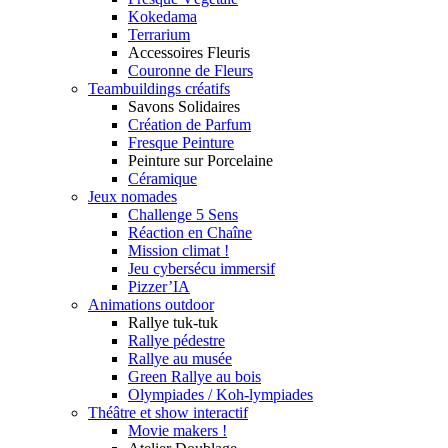
Kokedama
Terrarium
Accessoires Fleuris
Couronne de Fleurs
Teambuildings créatifs
Savons Solidaires
Création de Parfum
Fresque Peinture
Peinture sur Porcelaine
Céramique
Jeux nomades
Challenge 5 Sens
Réaction en Chaîne
Mission climat !
Jeu cybersécu immersif
Pizzer’IA
Animations outdoor
Rallye tuk-tuk
Rallye pédestre
Rallye au musée
Green Rallye au bois
Olympiades / Koh-lympiades
Théâtre et show interactif
Movie makers !