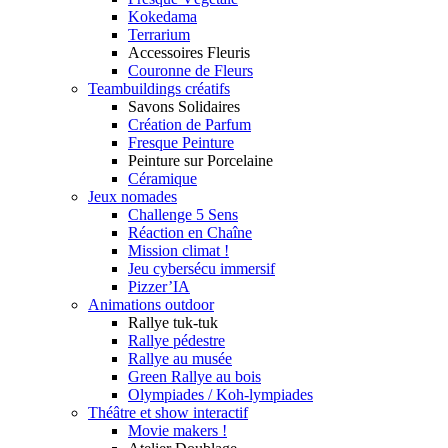
Kokedama
Terrarium
Accessoires Fleuris
Couronne de Fleurs
Teambuildings créatifs
Savons Solidaires
Création de Parfum
Fresque Peinture
Peinture sur Porcelaine
Céramique
Jeux nomades
Challenge 5 Sens
Réaction en Chaîne
Mission climat !
Jeu cybersécu immersif
Pizzer’IA
Animations outdoor
Rallye tuk-tuk
Rallye pédestre
Rallye au musée
Green Rallye au bois
Olympiades / Koh-lympiades
Théâtre et show interactif
Movie makers !