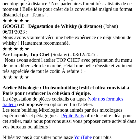
oenologique à distance ! Nos partenaires furent très satisfaits de ce
moment ! Belle idée pour créer de la convivialité malgré un format
distanciel par "Teams".
★
★
★
★
★
GOOGLE - Dégustation de Whisky (à distance)
(Johan) -
06/01/2023 :
Nous avons vraiment vécu une belle expérience de dégustation de
whisky ! Hautement recommandé.
★
★
★
★
★
Air Liquide, Top Chef
(Sodany) - 08/12/2025 :
"Nous avons adoré l'atelier TOP CHEF avec préparation du menu
de notre dîner selon le marché, c'était une belle réussite et vraiment
très appréciée de tout le codir. À refaire ! »
★
★
★
★
★
Atelier Mixologie : Un teambuilding festif et ultra convivial à
Paris pour renforcer la cohésion d’équipe.
La dégustation de pièces cocktails ou tapas (
voir nos formules
traiteur
) est proposée en option en fin d’atelier.
Les team building Mixologie sont animés par des mixologues
expérimentés et pédagogues.
Pépite Paris
offre le cadre idéal pour
cet atelier, mais nous pouvons aussi vous proposer cette activité dans
vos bureaux ou ailleurs !
N’hésitez pas à consulter notre page
YouTube
pour plus