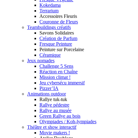
Kokedama
Terrarium
Accessoires Fleuris
Couronne de Fleurs
Teambuildings créatifs
Savons Solidaires
Création de Parfum
Fresque Peinture
Peinture sur Porcelaine
Céramique
Jeux nomades
Challenge 5 Sens
Réaction en Chaîne
Mission climat !
Jeu cybersécu immersif
Pizzer’IA
Animations outdoor
Rallye tuk-tuk
Rallye pédestre
Rallye au musée
Green Rallye au bois
Olympiades / Koh-lympiades
Théâtre et show interactif
Movie makers !