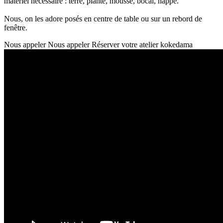
matériel nécessaire : terre, plante, mousse, bocal, nappe.
Nous, on les adore posés en centre de table ou sur un rebord de
fenêtre.
Nous appeler
Nous appeler
Réserver votre atelier kokedama