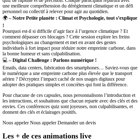
quiz de rapidité et de précision. Chaque participant repartira avec
une meilleure compréhension du dérèglement climatique et un défi
personnel ou collectif à relever pour agir au quotidien.
🌍
– Notre Petite planète : Climat et Psychologie, tout s’explique
!
Pourquoi est-il si difficile d’agir face à l’urgence climatique ? Et
comment dépasser ces blocages ?​ Cette session explore les freins
psychologiques au changement et met en avant des gestes
individuels à fort impact pour réduire notre empreinte carbone, dans
la bonne humeur et sans culpabilisation.
💻
–
Digital Challenge : Parlons numérique !
Emails, data centers, fabrication des smartphones… Saviez-vous que
le numérique a une empreinte carbone plus élevée que le transport
aérien ? Décryptez l’impact caché de nos usages digitaux pour
adopter des pratiques simples et concrètes qui font la différence.
Pour chacune de ces capsules, nous personnalisons l’introduction et
les interactions, et souhaitons que chacun reparte avec des clés et des
envies. Ces conférences quiz sont joyeuses, non culpabilisantes, et
donnent des clés et éclairages positifs.
Nous appeler
Nous appeler
Demander un devis
Les + de ces animations live