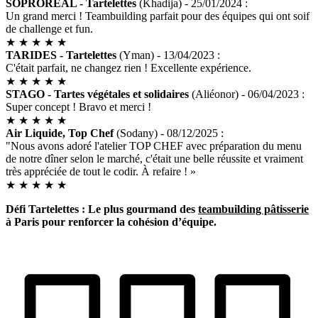
SOPROREAL - Tartelettes
(Khadija) - 25/01/2024 :
Un grand merci ! Teambuilding parfait pour des équipes qui ont soif
de challenge et fun.
★
★
★
★
★
TARIDES - Tartelettes
(Yman) - 13/04/2023 :
C'était parfait, ne changez rien ! Excellente expérience.
★
★
★
★
★
STAGO - Tartes végétales et solidaires
(Aliéonor) - 06/04/2023 :
Super concept ! Bravo et merci !
★
★
★
★
★
Air Liquide, Top Chef
(Sodany) - 08/12/2025 :
"Nous avons adoré l'atelier TOP CHEF avec préparation du menu
de notre dîner selon le marché, c'était une belle réussite et vraiment
très appréciée de tout le codir. À refaire ! »
★
★
★
★
★
Défi Tartelettes : Le plus gourmand des
teambuilding pâtisserie
à Paris pour renforcer la cohésion d’équipe.