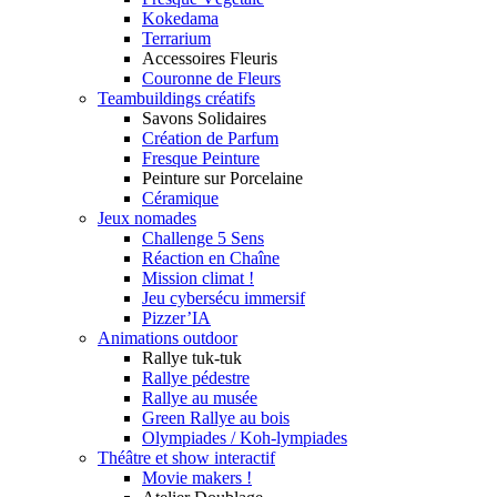
Kokedama
Terrarium
Accessoires Fleuris
Couronne de Fleurs
Teambuildings créatifs
Savons Solidaires
Création de Parfum
Fresque Peinture
Peinture sur Porcelaine
Céramique
Jeux nomades
Challenge 5 Sens
Réaction en Chaîne
Mission climat !
Jeu cybersécu immersif
Pizzer’IA
Animations outdoor
Rallye tuk-tuk
Rallye pédestre
Rallye au musée
Green Rallye au bois
Olympiades / Koh-lympiades
Théâtre et show interactif
Movie makers !