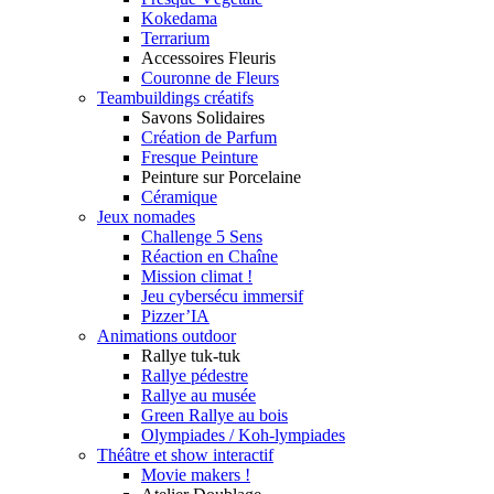
Kokedama
Terrarium
Accessoires Fleuris
Couronne de Fleurs
Teambuildings créatifs
Savons Solidaires
Création de Parfum
Fresque Peinture
Peinture sur Porcelaine
Céramique
Jeux nomades
Challenge 5 Sens
Réaction en Chaîne
Mission climat !
Jeu cybersécu immersif
Pizzer’IA
Animations outdoor
Rallye tuk-tuk
Rallye pédestre
Rallye au musée
Green Rallye au bois
Olympiades / Koh-lympiades
Théâtre et show interactif
Movie makers !