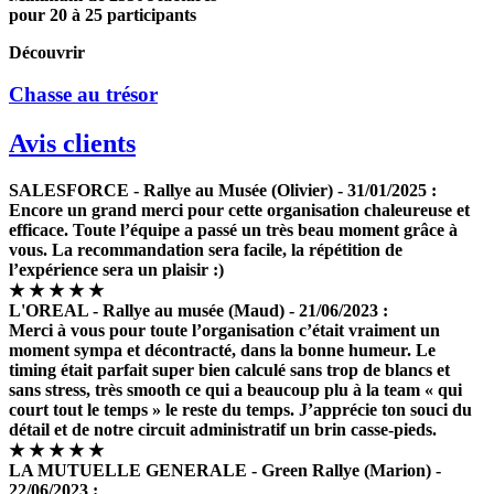
pour 20 à 25 participants
Découvrir
Chasse au trésor
Avis clients
SALESFORCE - Rallye au Musée
(Olivier) - 31/01/2025 :
Encore un grand merci pour cette organisation chaleureuse et
efficace. Toute l’équipe a passé un très beau moment grâce à
vous. La recommandation sera facile, la répétition de
l’expérience sera un plaisir :)
★
★
★
★
★
L'OREAL - Rallye au musée
(Maud) - 21/06/2023 :
Merci à vous pour toute l’organisation c’était vraiment un
moment sympa et décontracté, dans la bonne humeur. Le
timing était parfait super bien calculé sans trop de blancs et
sans stress, très smooth ce qui a beaucoup plu à la team « qui
court tout le temps » le reste du temps. J’apprécie ton souci du
détail et de notre circuit administratif un brin casse-pieds.
★
★
★
★
★
LA MUTUELLE GENERALE - Green Rallye
(Marion) -
22/06/2023 :